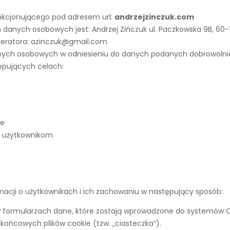
unkcjonującego pod adresem url:
andrzejzinczuk.com
danych osobowych jest: Andrzej Zińczuk ul. Paczkowska 9B, 60-
operatora: azinczuk@gmail.com
nych osobowych w odniesieniu do danych podanych dobrowolnie
ępujących celach:
ne
ym użytkownikom
ormacji o użytkownikach i ich zachowaniu w następujący sposób:
 formularzach dane, które zostają wprowadzone do systemów O
końcowych plików cookie (tzw. „ciasteczka”).