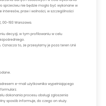
awo sprzeciwu nie będzie mogło być wykonane w
interesów, praw i wolności, w szczególności
2, 00-193 Warszawa.
decyzji, w tym profilowaniu w celu
ezpośredniego.
Oznacza to, że przesyłamy je poza teren Unii
podane.
 adresem e-mail użytkownika wypełniającego
 formularz.
elu dokonania procesu obsługi zgłoszenia
elny sposób informuje, do czego on służy.