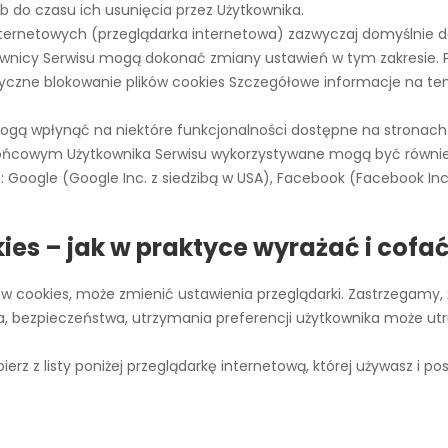
b do czasu ich usunięcia przez Użytkownika.
ternetowych (przeglądarka internetowa) zazwyczaj domyślnie 
wnicy Serwisu mogą dokonać zmiany ustawień w tym zakresie. P
matyczne blokowanie plików cookies Szczegółowe informacje na 
ogą wpłynąć na niektóre funkcjonalności dostępne na stronach
 końcowym Użytkownika Serwisu wykorzystywane mogą być równie
 Google (Google Inc. z siedzibą w USA), Facebook (Facebook Inc. z
kies – jak w praktyce wyrażać i cofa
ów cookies, może zmienić ustawienia przeglądarki. Zastrzegamy, 
a, bezpieczeństwa, utrzymania preferencji użytkownika może ut
rz z listy poniżej przeglądarkę internetową, której używasz i pos