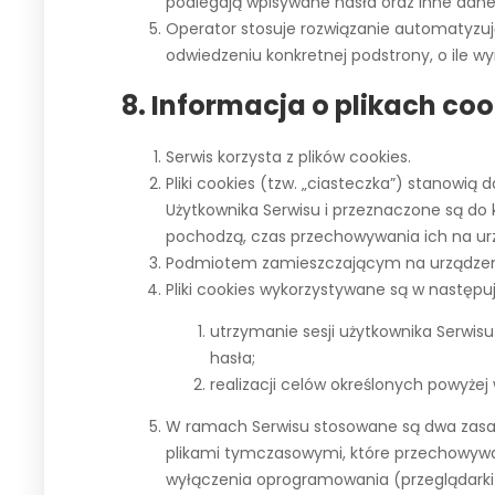
podlegają wpisywane hasła oraz inne dan
Operator stosuje rozwiązanie automatyzuj
odwiedzeniu konkretnej podstrony, o ile 
8. Informacja o plikach coo
Serwis korzysta z plików cookies.
Pliki cookies (tzw. „ciasteczka”) stanowi
Użytkownika Serwisu i przeznaczone są do k
pochodzą, czas przechowywania ich na ur
Podmiotem zamieszczającym na urządzeniu 
Pliki cookies wykorzystywane są w następu
utrzymanie sesji użytkownika Serwisu
hasła;
realizacji celów określonych powyżej
W ramach Serwisu stosowane są dwa zasadnic
plikami tymczasowymi, które przechowywa
wyłączenia oprogramowania (przeglądarki 