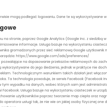
rwisie mogą podlegać logowaniu. Dane te są wykorzystywane w 
ingowe
u na stronie, poprzez Google Analytics (Google Inc. z siedzibą w
nimizowane informacje. Usługa bazuje na wykorzystaniu ciaste
tkownika gromadzonych przez sieć reklamową Google użytkownik 
 narzędzia: https://www.google.com/ads/preferences/
e, pozwalające na dopasowanie przekazów reklamowych do zach
ą wykorzystywane do jego śledzenia, jednak w praktyce nie doc
klam. Technologicznym warunkiem takich działań jest włączona
ooka. Ta technologia powoduje, że serwis Facebook (Facebook Inc
e w tym wypadku na danych, wobec których sam jest administrat
Facebook. Usługa bazuje na wykorzystaniu ciasteczek w urząd
chowanie użytkowników poprzez tworzenie map ciepła oraz nagr
operatora usługi tak, że nie wie on jakiej osoby fizycznej one