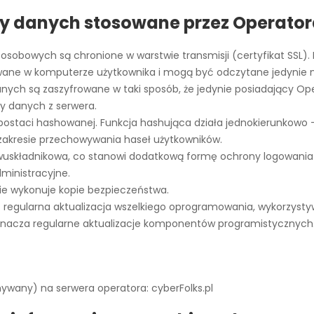
y danych stosowane przez Operato
osobowych są chronione w warstwie transmisji (certyfikat SSL).
owane w komputerze użytkownika i mogą być odczytane jedynie
ch są zaszyfrowane w taki sposób, że jedynie posiadający Ope
y danych z serwera.
taci hashowanej. Funkcja hashująca działa jednokierunkowo – n
zakresie przechowywania haseł użytkowników.
wuskładnikowa, co stanowi dodatkową formę ochrony logowania 
ministracyjne.
ie wykonuje kopie bezpieczeństwa.
regularna aktualizacja wszelkiego oprogramowania, wykorzyst
nacza regularne aktualizacje komponentów programistycznych
ywany) na serwera operatora: cyberFolks.pl