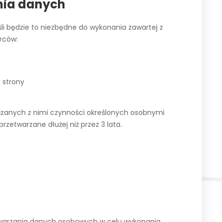
nia danych
i będzie to niezbędne do wykonania zawartej z
rców:
a strony
iązanych z nimi czynności określonych osobnymi
etwarzane dłużej niż przez 3 lata.
etwarzania danych osobowych w celu wykonania