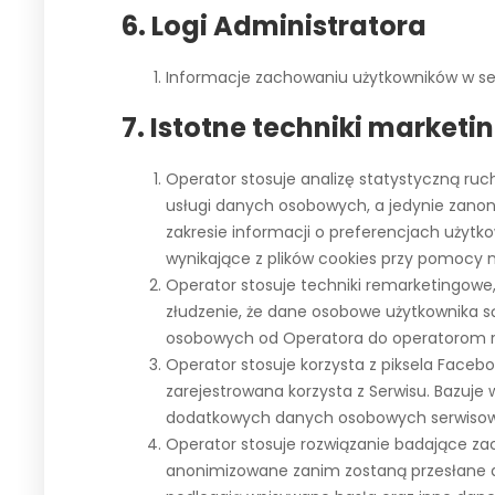
6. Logi Administratora
Informacje zachowaniu użytkowników w se
7. Istotne techniki market
Operator stosuje analizę statystyczną ruch
usługi danych osobowych, a jedynie zano
zakresie informacji o preferencjach uży
wynikające z plików cookies przy pomocy
Operator stosuje techniki remarketingow
złudzenie, że dane osobowe użytkownika s
osobowych od Operatora do operatorom re
Operator stosuje korzysta z piksela Faceb
zarejestrowana korzysta z Serwisu. Bazuj
dodatkowych danych osobowych serwisowi 
Operator stosuje rozwiązanie badające za
anonimizowane zanim zostaną przesłane do 