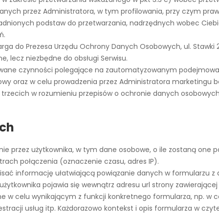
anych przez Administratora, w tym profilowania, przy czym pr
adnionych podstaw do przetwarzania, nadrzędnych wobec Ciebie 
ń.
skarga do Prezesa Urzędu Ochrony Danych Osobowych, ul. Stawki 
, lecz niezbędne do obsługi Serwisu.
ane czynności polegające na zautomatyzowanym podejmowaniu 
wy oraz w celu prowadzenia przez Administratora marketingu b
rzecich w rozumieniu przepisów o ochronie danych osobowych. 
ach
nie przez użytkownika, w tym dane osobowe, o ile zostaną one 
rach połączenia (oznaczenie czasu, adres IP).
pisać informację ułatwiającą powiązanie danych w formularzu z
żytkownika pojawia się wewnątrz adresu url strony zawierającej
 w celu wynikającym z funkcji konkretnego formularza, np. w c
tracji usług itp. Każdorazowo kontekst i opis formularza w czyt