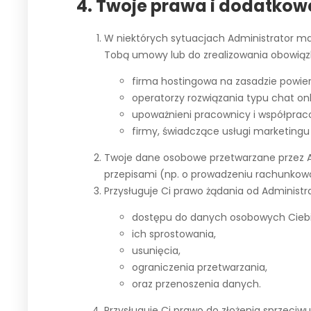
4. Twoje prawa i dodatkow
W niektórych sytuacjach Administrator m
Tobą umowy lub do zrealizowania obowiązk
firma hostingowa na zasadzie powie
operatorzy rozwiązania typu chat on
upoważnieni pracownicy i współpracow
firmy, świadczące usługi marketingu
Twoje dane osobowe przetwarzane przez Ad
przepisami (np. o prowadzeniu rachunkowo
Przysługuje Ci prawo żądania od Administr
dostępu do danych osobowych Cieb
ich sprostowania,
usunięcia,
ograniczenia przetwarzania,
oraz przenoszenia danych.
Przysługuje Ci prawo do złożenia sprzeci