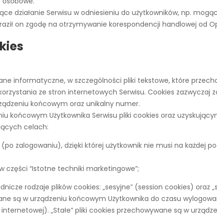
e osobowe.
ące działanie Serwisu w odniesieniu do użytkowników, np. mogą
wyraził on zgodę na otrzymywanie korespondencji handlowej od O
kies
ą dane informatyczne, w szczególności pliki tekstowe, które pr
orzystania ze stron internetowych Serwisu. Cookies zazwyczaj za
ządzeniu końcowym oraz unikalny numer.
końcowym Użytkownika Serwisu pliki cookies oraz uzyskującym 
jących celach:
 (po zalogowaniu), dzięki której użytkownik nie musi na każdej p
 w części “Istotne techniki marketingowe”;
ze rodzaje plików cookies: „sesyjne” (session cookies) oraz „st
ne są w urządzeniu końcowym Użytkownika do czasu wylogowani
internetowej). „Stałe” pliki cookies przechowywane są w urząd