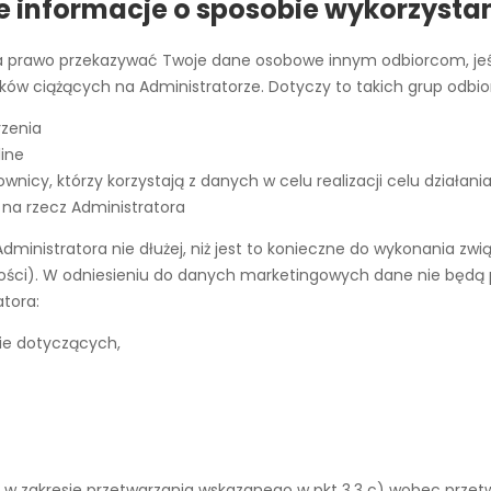
e informacje o sposobie wykorzysta
a prawo przekazywać Twoje dane osobowe innym odbiorcom, jeśl
ów ciążących na Administratorze. Dotyczy to takich grup odbio
rzenia
line
nicy, którzy korzystają z danych w celu realizacji celu działani
 na rzecz Administratora
ministratora nie dłużej, niż jest to konieczne do wykonania zw
ści). W odniesieniu do danych marketingowych dane nie będą prz
atora:
ie dotyczących,
wu w zakresie przetwarzania wskazanego w pkt 3.3 c) wobec prz